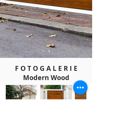
F O T O G A L E R I E
Modern Wood