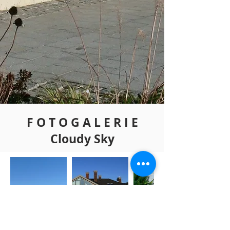
F O T O G A L E R I E
Cloudy Sky