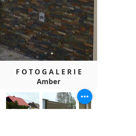
F O T O G A L E R I E
Amber